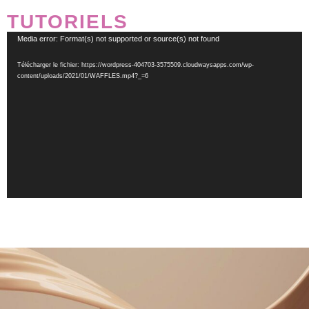
TUTORIELS
Lecteur
Media error: Format(s) not supported or source(s) not found
vidéo
Télécharger le fichier: https://wordpress-404703-3575509.cloudwaysapps.com/wp-
content/uploads/2021/01/WAFFLES.mp4?_=6